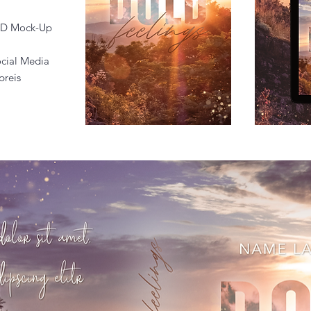
 3D Mock-Up
cial Media
preis