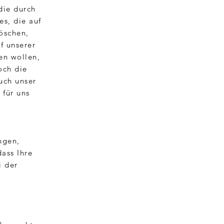
die durch
es, die auf
löschen,
f unserer
en wollen,
och die
uch unser
 für uns
ngen,
ass Ihre
i der