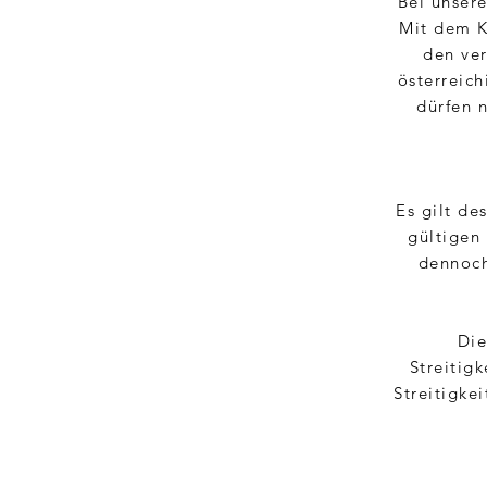
Bei unser
Mit dem K
den ve
österreich
dürfen 
Es gilt de
gültigen
dennoch
Die
Streitig
Streitigke