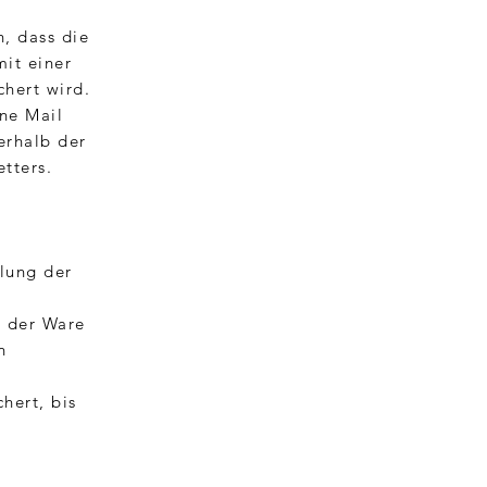
, dass die
it einer
hert wird.
ine Mail
erhalb der
tters.
klung der
g der Ware
n
hert, bis