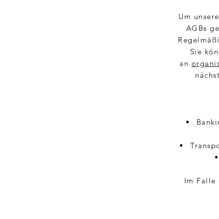
Um unsere
AGBs ge
Regelmäßig
Sie kön
an
organi
nächs
Banki
Transp
Im Falle