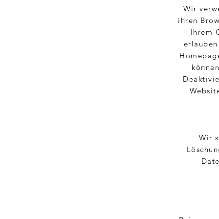
Wir verw
ihren Brow
Ihrem G
erlauben
Homepage.
können
Deaktivi
Website
Wir s
Löschung
Date