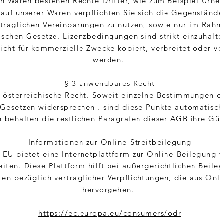
en Waren bestehen Rechte Dritter, wie zum Beispiel Urhe
auf unserer Waren verpflichten Sie sich die Gegenständ
rtraglichen Vereinbarungen zu nutzen, sowie nur im Rah
ischen Gesetze. Lizenzbedingungen sind strikt einzuhalt
nicht für kommerzielle Zwecke kopiert, verbreitet oder v
werden.
§ 3 anwendbares Recht
s österreichische Recht. Soweit einzelne Bestimmungen 
 Gesetzen widersprechen , sind diese Punkte automatisch
 behalten die restlichen Paragrafen dieser AGB ihre Gül
Informationen zur Online-Streitbeilegung
 EU bietet eine Internetplattform zur Online-Beilegung
keiten. Diese Plattform hilft bei außergerichtlichen Beil
iten bezüglich vertraglicher Verpflichtungen, die aus On
hervorgehen.
https://ec.europa.eu/consumers/odr