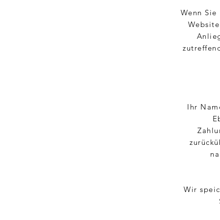
Wenn Sie 
Website 
Anlie
zutreffe
Ihr Name
E
Zahlu
zurückü
na
Wir speic