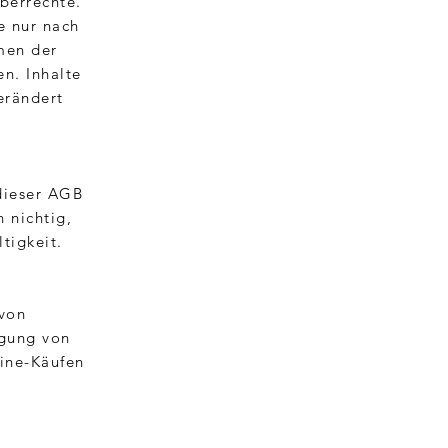
berrechte.
e nur nach
men der
en. Inhalte
erändert
dieser AGB
 nichtig,
tigkeit.
 von
egung von
line-Käufen