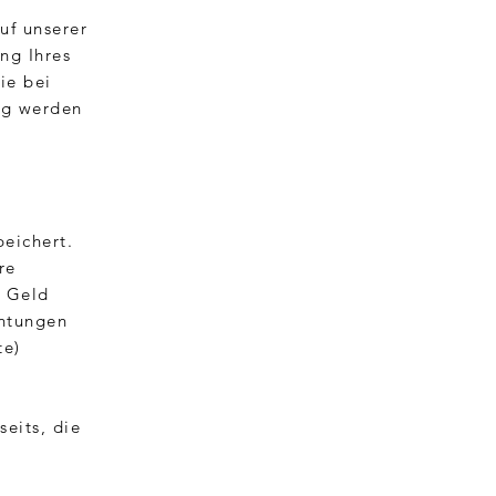
uf unserer
ng Ihres
ie bei
ng werden
eichert.
re
r Geld
chtungen
te)
seits, die
.