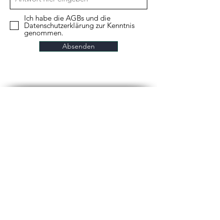
Ich habe die AGBs und die
Datenschutzerklärung zur Kenntnis
genommen.
Absenden
FINDE DEN WEG
ANGEBOTE
DESIGNS
Erstveröfflichung
Premades
Premades unter 100€
Premades Reihe
Auftragscoverdesign
WEITERES
Buchsatz
Kontakt
FAQ