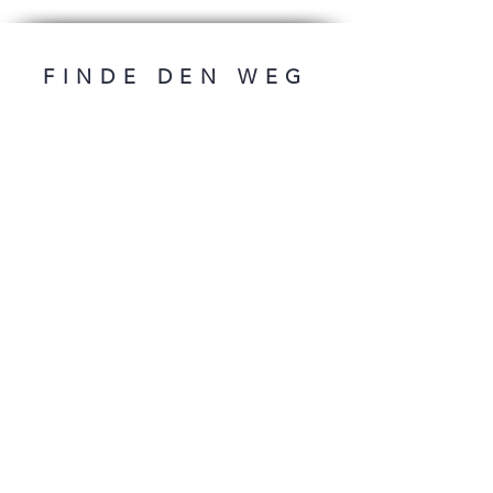
FINDE DEN WEG
ANGEBOTE
DESIGNS
Erstveröfflichung
Premades
Premades unter 100€
Premades Reihe
Auftragscoverdesign
WEITERES
Buchsatz
Kontakt
FAQ
FOLGE MIR
* zzgl. MwSt.
Impressum
Datenschutz
AGB